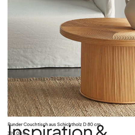
In den Warenkorb
Inspiration &
Runder Couchtisch aus Schichtholz D 80 cm
319.00 €