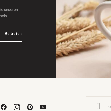
Sie
unseren
sein
Beitreten
K