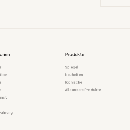
orien
Produkte
r
Spiegel
tion
Neuheiten
e
Ikonische
e
Alle unsere Produkte
unst
ahrung