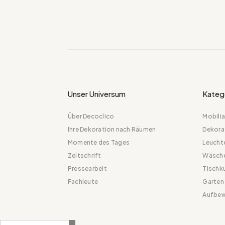
Unser Universum
Kateg
Über Decoclico
Mobilia
Ihre Dekoration nach Räumen
Dekora
Momente des Tages
Leucht
Zeitschrift
Wäsch
Pressearbeit
Tischk
Fachleute
Garten
Aufbew