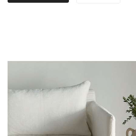
Bistro
Samt
Meeresufer
Blondes Holz
Flohmarkt
Pappmaché
Zeitgenössisch
Glas
Haussmannscher Geist
Zink und Galvano
Großes Hotel
Natürlich