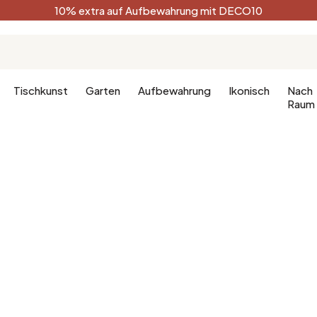
10% extra auf Aufbewahrung mit DECO10
Tischkunst
Garten
Aufbewahrung
Ikonisch
Nach
Raum
Küche
Terracotta
Badezimm
Deko-Ges
Küchenmöbel
Schwarz
Dekoration
hlafzimmer
Leuchte für die Küche
Weiß
Badezimm
fzimmer
Waldgrün
Celadon
Pfauenblau
Golden