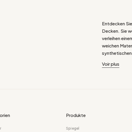
Entdecken Sie 
Decken. Sie w
verleihen ein
weichen Mater
synthetischen S
eine typische 
Voir plus
die sich leich
lässt.
.
.
In Bezug auf d
Sofa, einen S
orien
Produkte
eine zusätzlic
hinzuzufügen.
r
Spiegel