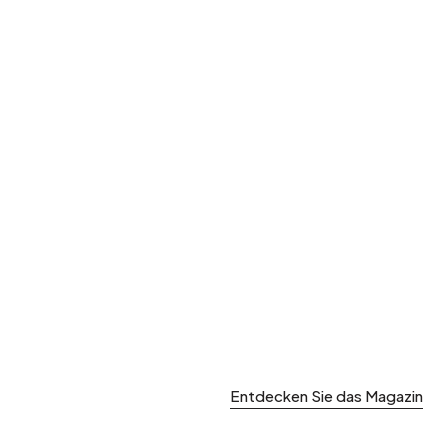
Garten und Terrasse
Frühjahrsaufräumen
Entdecken Sie das Magazin