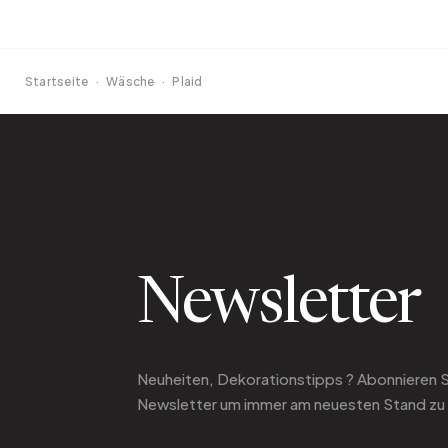
Startseite
·
Wäsche
·
Plaid
Newsletter
Neuheiten, Dekorationstipps ? Abonnieren 
Newsletter
um immer am neuesten Stand zu 