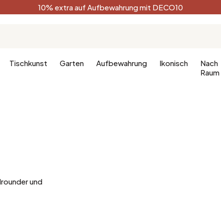
10% extra auf Aufbewahrung mit DECO10
Tischkunst
Garten
Aufbewahrung
Ikonisch
Nach
Raum
Küche
Terracotta
Badezimm
Deko-Ges
Küchenmöbel
Schwarz
Dekoration
hlafzimmer
Leuchte für die Küche
Weiß
Badezimm
fzimmer
Waldgrün
llrounder und
Celadon
Pfauenblau
Golden