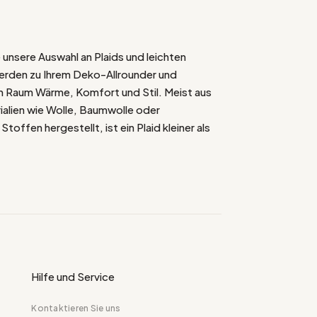
unsere Auswahl an Plaids und leichten
erden zu Ihrem Deko-Allrounder und
em Raum Wärme, Komfort und Stil. Meist aus
ialien wie Wolle, Baumwolle oder
toffen hergestellt, ist ein Plaid kleiner als
Decke und bietet eine vielseitigere Option,
t in die Dekoration eines Raumes integrieren
ie Innendekoration kann ein Plaid über ein
essel oder ein Bett geworfen werden, um
Hilfe und Service
he Schicht an Textur, Farbe oder Muster
 Es kann auch verwendet werden, um eine
Kontaktieren Sie uns