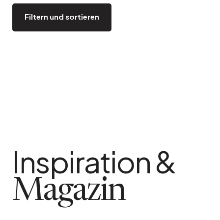
Bistro
Samt
Filtern und sortieren
Meeresufer
Blondes Holz
Flohmarkt
Pappmaché
Zeitgenössisch
Glas
Haussmannscher Geist
Zink und Galvano
Großes Hotel
Natürlich
Inspiration &
Magazin