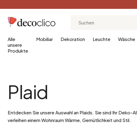
20
Alle
Mobiliar
Dekoration
Leuchte
Wäsche
unsere
Produkte
Wohnzimmer
Art Deco
Zimmer
Terrakotta
Plaid
Möbel für das Wohnzimmer
Industriell
Schlafzimmermöbel
Metall
Dekoration für das Wohnzimmer
Böhmisch
Dekoration für das Sc
Messing
Leuchte für das Wohnzimmer
Skandinavisch
Leuchte für das Schla
Bambus
Entdecken Sie unsere Auswahl an Plaids. Sie sind Ihr Deko-A
Kampagne
Rattan
verleihen einem Wohnraum Wärme, Gemütlichkeit und Stil.
Boudoir
Jute
Vintage
Lin