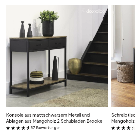
Farbvariante
Schwarz und Braun
Konsole aus mattschwarzem Metall und
Schreibtis
Ablagen aus Mangoholz 2 Schubladen Brooke
Mangoholzp
87 Bewertungen
&