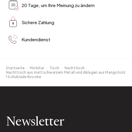
20 Tage, um Ihre Meinung zu ändern
Sichere Zahlung
Kundendienst
Startseite
·
Mobiliar
·
Tisch
·
Nachttisch
·
Nachttisch aus mattschwarzem Metall und Ablagen aus Mangoholz
1 Schublade Brooke
Newsletter