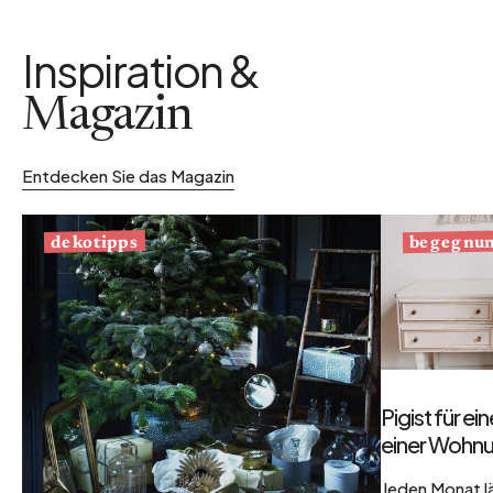
Inspiration &
Magazin
Entdecken Sie das Magazin
begegnu
dekotipps
Pigist für e
einer Wohnu
Jeden Monat l