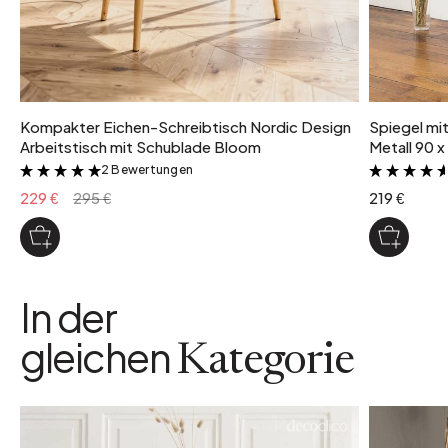
Kompakter Eichen-Schreibtisch Nordic Design
Spiegel mi
Arbeitstisch mit Schublade Bloom
Metall 90 x
2 Bewertungen
&
229 €
295 €
219 €
In der
gleichen
Kategorie