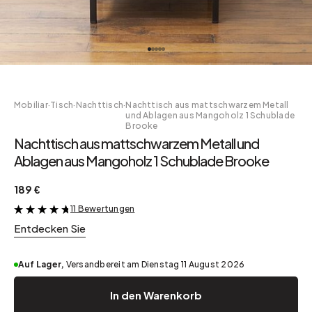
Mobiliar
·
Tisch
·
Nachttisch
·
Nachttisch aus mattschwarzem Metall
und Ablagen aus Mangoholz 1 Schublade
Brooke
Nachttisch aus mattschwarzem Metall und
Ablagen aus Mangoholz 1 Schublade Brooke
189 €
11 Bewertungen
&
Entdecken Sie
Auf Lager,
Versandbereit am Dienstag 11 August 2026
In den Warenkorb