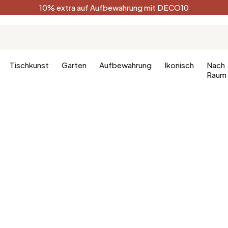
10% extra auf Aufbewahrung mit DECO10
Tischkunst
Garten
Aufbewahrung
Ikonisch
Nach
Raum
Küche
Terracotta
Badezimm
Deko-Ges
Küchenmöbel
Schwarz
Dekoration
hlafzimmer
Leuchte für die Küche
Weiß
Badezimm
fzimmer
Waldgrün
Celadon
Pfauenblau
Golden