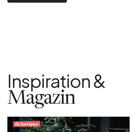
Bistro
Samt
Meeresufer
Blondes Holz
Flohmarkt
Pappmaché
Zeitgenössisch
Glas
Haussmannscher Geist
Zink und Galvano
Großes Hotel
Natürlich
Inspiration &
Magazin
dekotipps