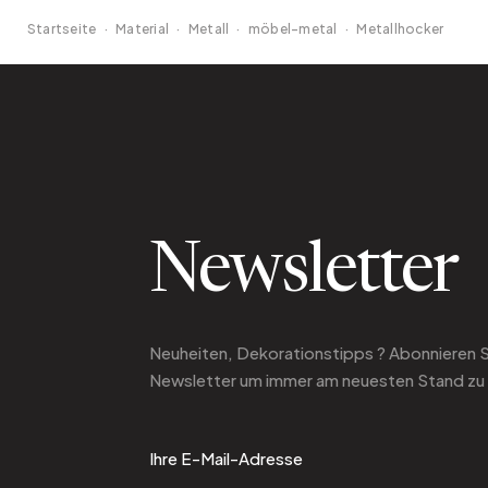
Startseite
·
Material
·
Metall
·
möbel-metal
·
Metallhocker
Newsletter
Neuheiten, Dekorationstipps ? Abonnieren 
Newsletter
um immer am neuesten Stand zu 