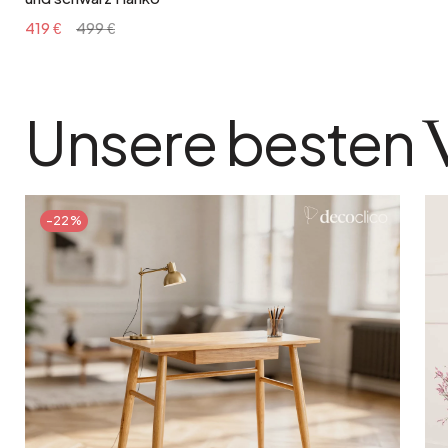
419 €
499 €
Unsere besten
-22%