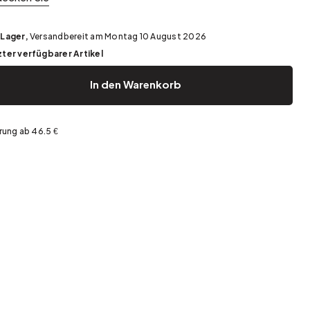
Garten und Terrasse
Frühjahrsaufräumen
 Lager,
Versandbereit am Montag 10 August 2026
zter verfügbarer Artikel
In den Warenkorb
rung ab 46.5 €