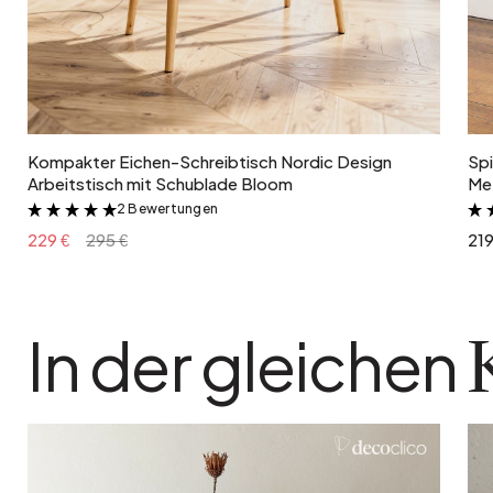
In den Warenkorb
Kompakter Eichen-Schreibtisch Nordic Design
Spi
Arbeitstisch mit Schublade Bloom
Met
2 Bewertungen
&
229 €
295 €
219
In der gleichen