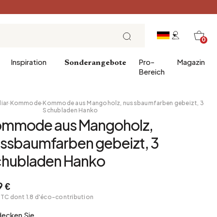
0
Inspiration
Pro-
Magazin
Sonderangebote
Bereich
iar
·
Kommode
·
Kommode aus Mangoholz, nussbaumfarben gebeizt, 3
Schubladen Hanko
mmode aus Mangoholz,
er
chenke
Eintrag
Frühstück
ssbaumfarben gebeizt, 3
 für das Badezimmer
Esszimmer
Brunch
hubladen Hanko
erwäsche
Büro
Mittagessen
Bibliothek
Teezeit
9 €
Wintergarten
Sonntagabend
TTC dont 1.8 d'éco-contribution
Vorratskammer
Tapas und Aperitif
decken Sie
Dachboden
Festliche Tafel