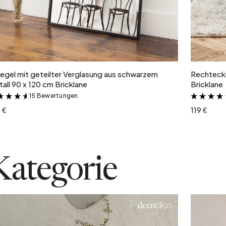
In den Warenkorb
egel mit geteilter Verglasung aus schwarzem
Rechtecki
all 90 x 120 cm Bricklane
Bricklane
15 Bewertungen
&
 €
119 €
Kategorie