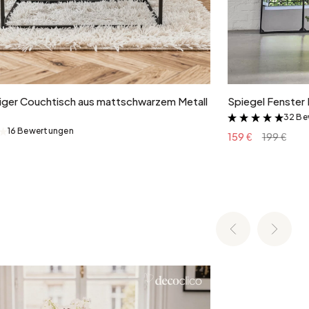
In den Warenkorb
ger Couchtisch aus mattschwarzem Metall
Spiegel Fenster 
32 Be
&
16 Bewertungen
&
159 €
199 €