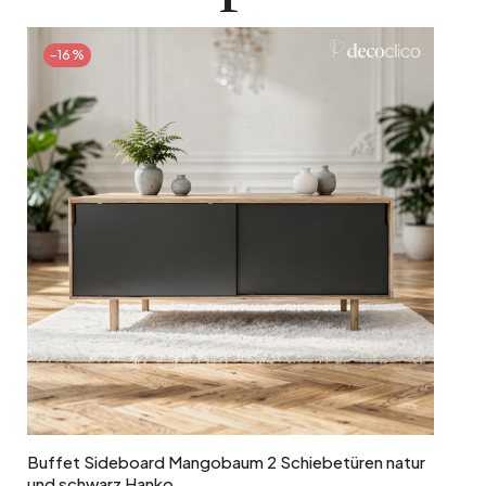
3
Paketgewicht
-16%
39 kg
In den Warenkorb
Buffet Sideboard Mangobaum 2 Schiebetüren natur
und schwarz Hanko