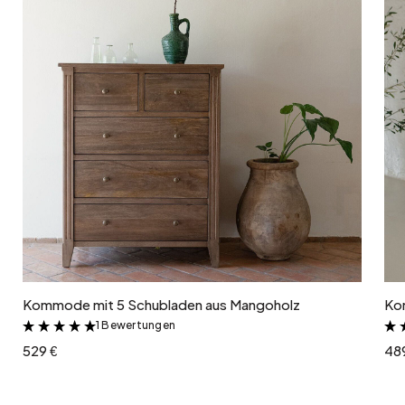
In den Warenkorb
Kommode mit 5 Schubladen aus Mangoholz
Ko
1 Bewertungen
&
529 €
48