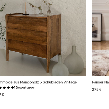
In den Warenkorb
mmode aus Mangoholz 3 Schubladen Vintage
Pariser Na
1 Bewertungen
&
275 €
9 €