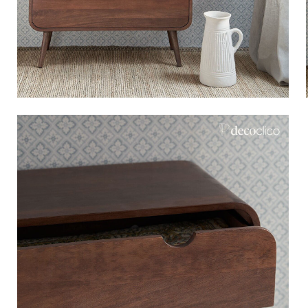
Bistro
Samt
Meeresufer
Blondes Holz
Flohmarkt
Pappmaché
Zeitgenössisch
Glas
Haussmannscher Geist
Zink und Galvano
Großes Hotel
Natürlich