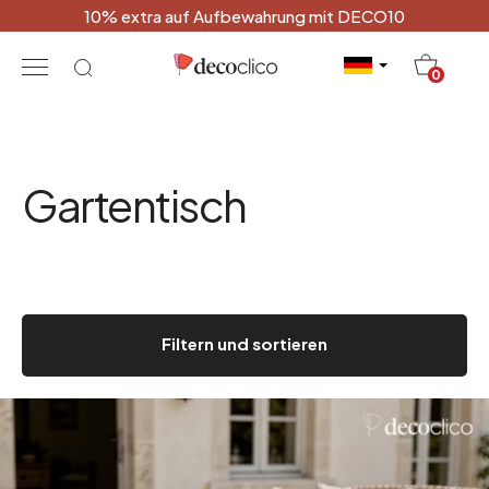
10% extra auf Aufbewahrung mit DECO10
20
0
Gartentisch
Filtern und sortieren