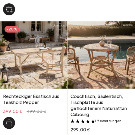
-20%
Rechteckiger Esstisch aus
Couchtisch, Säulentisch,
Teakholz Pepper
Tischplatte aus
geflochtenem Naturrattan
399.00 €
499.00 €
Cabourg
1 Bewertungen
&
299.00 €