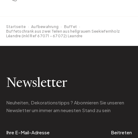
Startseite
·
Aufbewahrung
·
Buffet
·
Buffetschrank aus zwei Teilen aus hellgrauem Seekiefernholz
Léandre (inkl Ref 67071 - 67072) Leandre
Newsletter
Neuheiten, Dekorationstipps ? Abonnieren Sie
unseren
Newsletter
um immer am neuesten Stand zu sein
Beitreten