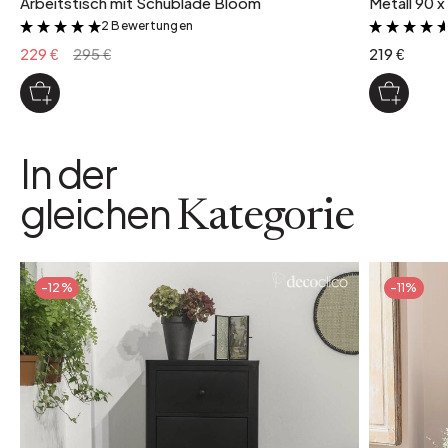
Arbeitstisch mit Schublade Bloom
Metall 90 x
2 Bewertungen
&
229 €
295 €
219 €
In der
gleichen
Kategorie
-12%
-11%