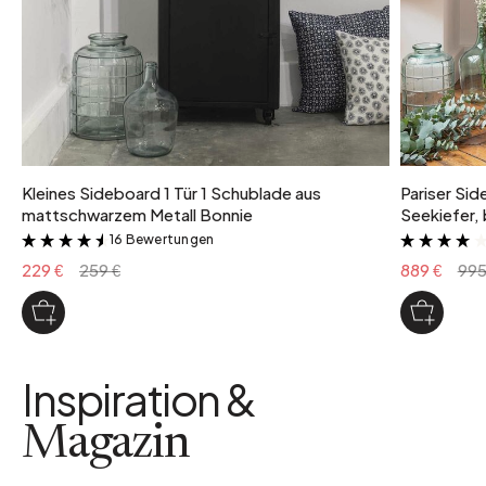
Kleines Sideboard 1 Tür 1 Schublade aus
Pariser Sid
mattschwarzem Metall Bonnie
Seekiefer, 
16 Bewertungen
&
229 €
259 €
889 €
995
Inspiration &
Magazin