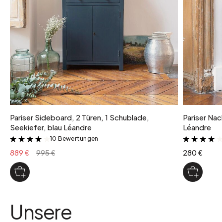
4
Paketgewicht
Paket 1: 42 kg, Paket 2: 28 kg
Farbvariante
Hellgrau
Pariser Sideboard, 2 Türen, 1 Schublade,
Pariser Nac
Seekiefer, blau Léandre
Léandre
10 Bewertungen
&
889 €
995 €
280 €
Unsere