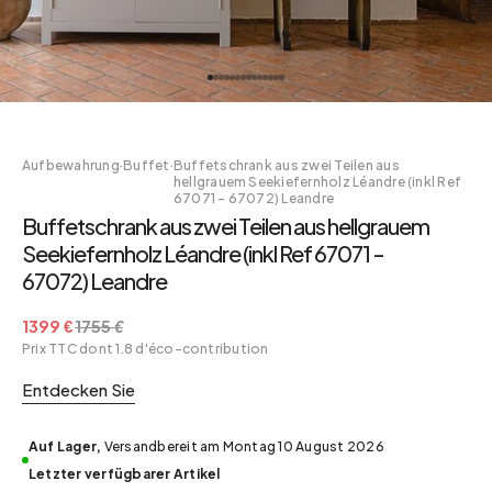
Aufbewahrung
·
Buffet
·
Buffetschrank aus zwei Teilen aus
hellgrauem Seekiefernholz Léandre (inkl Ref
67071 - 67072) Leandre
Buffetschrank aus zwei Teilen aus hellgrauem
Seekiefernholz Léandre (inkl Ref 67071 -
67072) Leandre
1399 €
1755 €
Prix TTC dont 1.8 d'éco-contribution
Entdecken Sie
Auf Lager,
Versandbereit am Montag 10 August 2026
Letzter verfügbarer Artikel