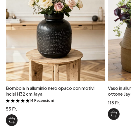
peso collo
1 kg
colore
Finitura argentata
Bombola in alluminio nero opaco con motivi
Vaso in allu
incisi H32 cm Jaya
ottone Jay
14 Recensioni
&
115 Fr.
55 Fr.