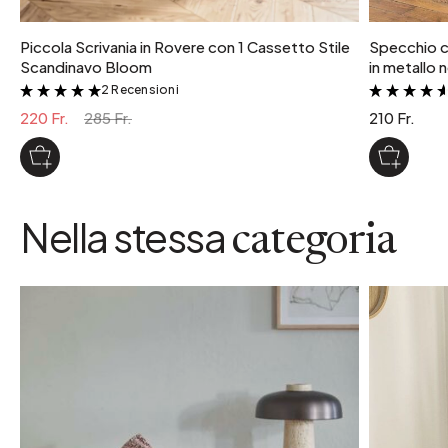
Piccola Scrivania in Rovere con 1 Cassetto Stile
Specchio c
Scandinavo Bloom
in metallo 
2 Recensioni
&
220 Fr.
285 Fr.
210 Fr.
Nella stessa
categoria