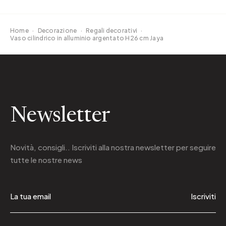
Home
·
Decorazione
·
Regali decorativi
·
Vaso cilindrico in alluminio argentato H26 cm Jaya
Newsletter
Novità, consigli.. Iscriviti alla
nostra newsletter
per seguire
tutte le nostre news
Iscriviti