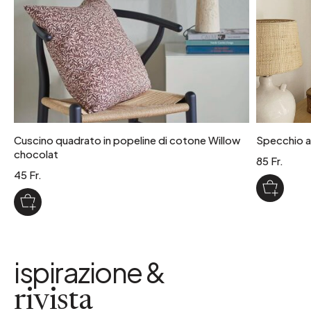
Cuscino quadrato in popeline di cotone Willow
Specchio ad
chocolat
85 Fr.
45 Fr.
ispirazione &
rivista