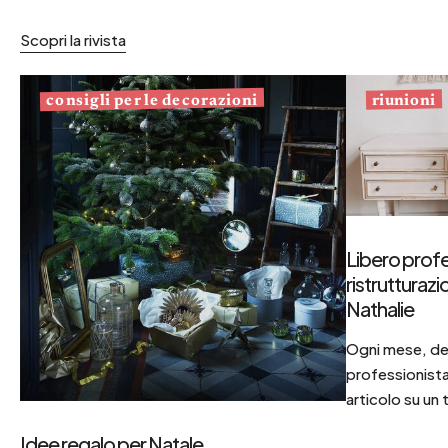
Scopri la rivista
consigli per le decorazioni
riunioni
Libero profe
ristrutturaz
Nathalie
Ogni mese, dec
professionista
articolo su un 
Idee regalo per Natale