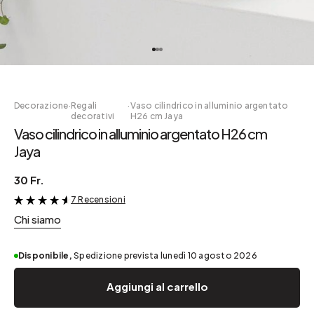
Decorazione
·
Regali
·
Vaso cilindrico in alluminio argentato
decorativi
H26 cm Jaya
Vaso cilindrico in alluminio argentato H26 cm
Jaya
30 Fr.
7 Recensioni
&
Chi siamo
Disponibile,
Spedizione prevista lunedì 10 agosto 2026
Aggiungi al carrello