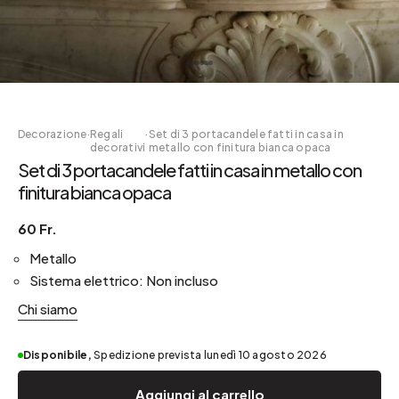
Decorazione
·
Regali
·
Set di 3 portacandele fatti in casa in
decorativi
metallo con finitura bianca opaca
Set di 3 portacandele fatti in casa in metallo con
finitura bianca opaca
60 Fr.
Metallo
Sistema elettrico: Non incluso
Chi siamo
Disponibile,
Spedizione prevista lunedì 10 agosto 2026
Aggiungi al carrello