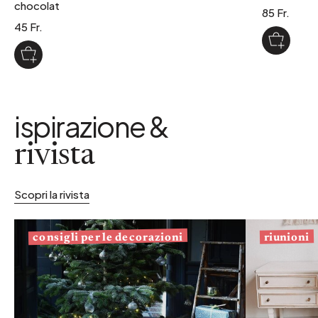
chocolat
85 Fr.
45 Fr.
ispirazione &
rivista
Scopri la rivista
consigli per le decorazioni
riunioni