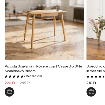
Non incluso
uso
Utilizzare solo LED (e non candele classiche)
colore
Bianco opaco
Piccola Scrivania in Rovere con 1 Cassetto Stile
Specchio c
Scandinavo Bloom
in metallo 
2 Recensioni
&
220 Fr.
285 Fr.
210 Fr.