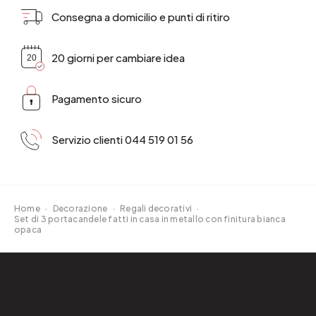
Consegna a domicilio e punti di ritiro
20 giorni per cambiare idea
Pagamento sicuro
Servizio clienti 044 519 01 56
Home
·
Decorazione
·
Regali decorativi
·
Set di 3 portacandele fatti in casa in metallo con finitura bianca
opaca