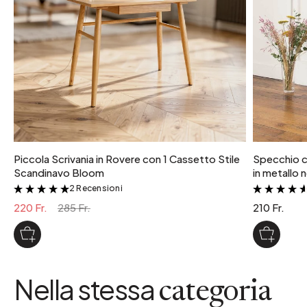
3 kg
potenza lampadina
220 W
tipo di attacco
E27
colore
Naturale
Piccola Scrivania in Rovere con 1 Cassetto Stile
Specchio c
Scandinavo Bloom
in metallo 
2 Recensioni
&
220 Fr.
285 Fr.
210 Fr.
Nella stessa
categoria