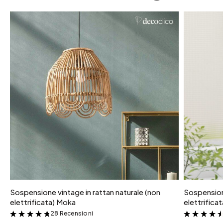
Sospensione vintage in rattan naturale (non
Sospensione
elettrificata) Moka
elettrifica
28 Recensioni
&