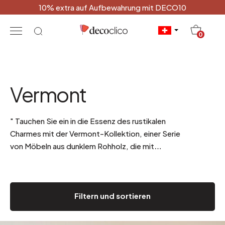
10% extra auf Aufbewahrung mit DECO10
20
0
Vermont
"
Tauchen Sie ein in die Essenz des rustikalen
Charmes mit der Vermont-Kollektion, einer Serie
von Möbeln aus dunklem Rohholz, die mit
Leidenschaft und Authentizität im Herzen Indiens
geformt wurden. Jedes Stück dieser Kollektion
verkörpert den Reichtum der indischen
Filtern und sortieren
Handwerkskunst und vereint Robustheit, einfache
Formen und die raue Schönheit von recyceltem
Holz.
."