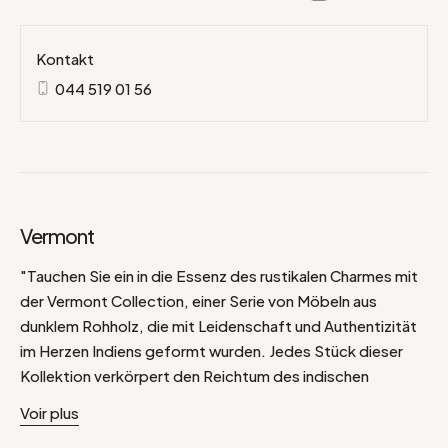
Kontakt
044 519 01 56
Vermont
"Tauchen Sie ein in die Essenz des rustikalen Charmes mit
der Vermont Collection, einer Serie von Möbeln aus
dunklem Rohholz, die mit Leidenschaft und Authentizität
im Herzen Indiens geformt wurden. Jedes Stück dieser
Kollektion verkörpert den Reichtum des indischen
Kunsthandwerks und verbindet Robustheit, einfache
Voir plus
Formen und die raue Schönheit von recyceltem Holz.