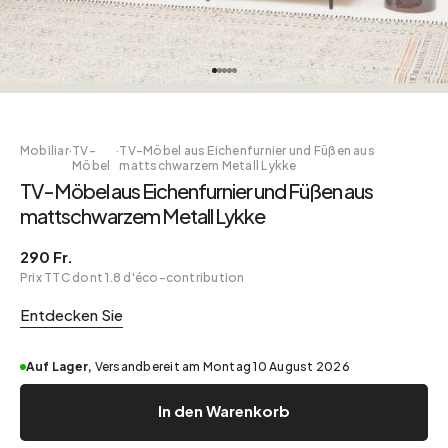
Mobiliar
·
TV-
·
TV-Möbel aus Eichenfurnier und Füßen aus
Möbel
mattschwarzem Metall Lykke
TV-Möbel aus Eichenfurnier und Füßen aus
mattschwarzem Metall Lykke
290 Fr.
Prix TTC dont 1.8 d'éco-contribution
Entdecken Sie
Auf Lager,
Versandbereit am Montag 10 August 2026
In den Warenkorb