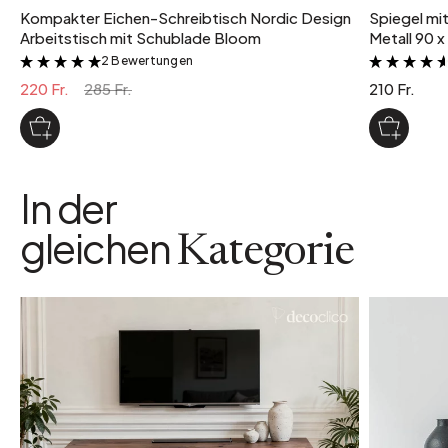
Kompakter Eichen-Schreibtisch Nordic Design
Spiegel mi
Arbeitstisch mit Schublade Bloom
Metall 90 x
2 Bewertungen
&
220 Fr.
285 Fr.
210 Fr.
In der
gleichen
Kategorie