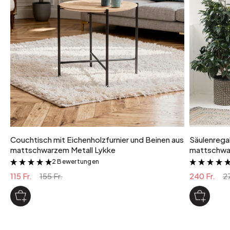
20 kg
Maximale Traglast
20 kg
Farbvariante
Holz Hell
Couchtisch mit Eichenholzfurnier und Beinen aus
Säulenregal
mattschwarzem Metall Lykke
mattschwar
2 Bewertungen
&
115 Fr.
155 Fr.
240 Fr.
27