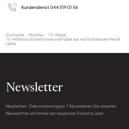
Kundendienst 044 519 01 56
Startseite
·
Mobiliar
·
TV-Möbel
·
TV-Möbel aus Eichenfurnier und Füßen aus mattschwarzem Metall
Lykke
Newsletter
Neuheiten, Dekorationstipps ? Abonnieren Sie
unseren
Newsletter
um immer am neuesten Stand zu sein