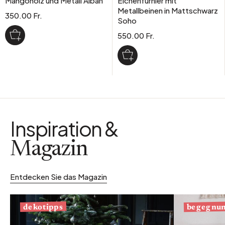
Mangoholz und Metall Alban
Eichenfurnier mit
Metallbeinen in Mattschwarz
350.00 Fr.
Soho
550.00 Fr.
Inspiration &
Magazin
Entdecken Sie das Magazin
begegnu
dekotipps