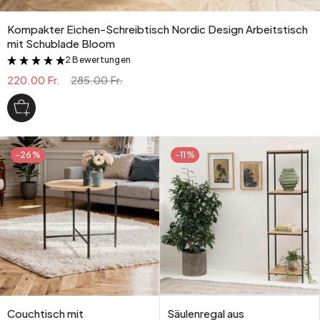
Kompakter Eichen-Schreibtisch Nordic Design Arbeitstisch
mit Schublade Bloom
2 Bewertungen
&
220.00 Fr.
285.00 Fr.
-26%
-11%
Couchtisch mit
Säulenregal aus