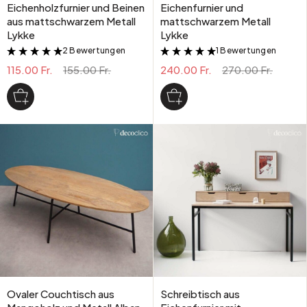
Eichenholzfurnier und Beinen
Eichenfurnier und
aus mattschwarzem Metall
mattschwarzem Metall
Lykke
Lykke
2 Bewertungen
1 Bewertungen
&
&
115.00 Fr.
155.00 Fr.
240.00 Fr.
270.00 Fr.
Ovaler Couchtisch aus
Schreibtisch aus