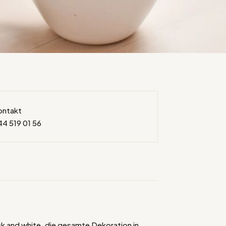
ontakt
44 519 01 56
ck and white, die gesamte Dekoration in