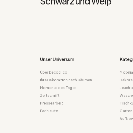
Schwarz und Weiß
Unser Universum
Kateg
Über Decoclico
Mobilia
Ihre Dekoration nach Räumen
Dekora
Momente des Tages
Leucht
Zeitschrift
Wäsch
Pressearbeit
Tischk
Fachleute
Garten
Aufbew