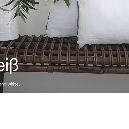
Silber
eiß
 and white
.