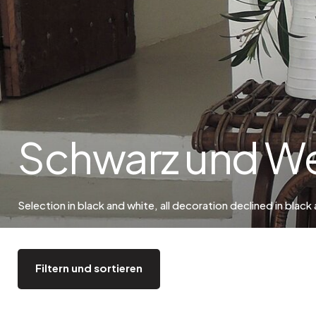
Bistro
Samt
Meeresufer
Blondes Holz
Flohmarkt
Pappmaché
Zeitgenössisch
Glas
Haussmannscher Geist
Zink und Galvano
Großes Hotel
Schwarz und W
Natürlich
Selection in black and white, all decoration declined in black
Filtern und sortieren