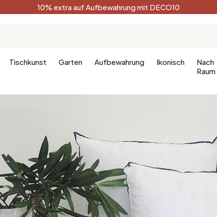
10% extra auf Aufbewahrung mit DECO10
Tischkunst
Garten
Aufbewahrung
Ikonisch
Nach
Raum
Küche
Terracotta
Badezimm
Deko-Ges
Küchenmöbel
Schwarz
Dekoration
hlafzimmer
Leuchte für die Küche
Weiß
Badezimm
fzimmer
Waldgrün
Celadon
Pfauenblau
Golden