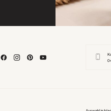
K
0
Auswahl in bla