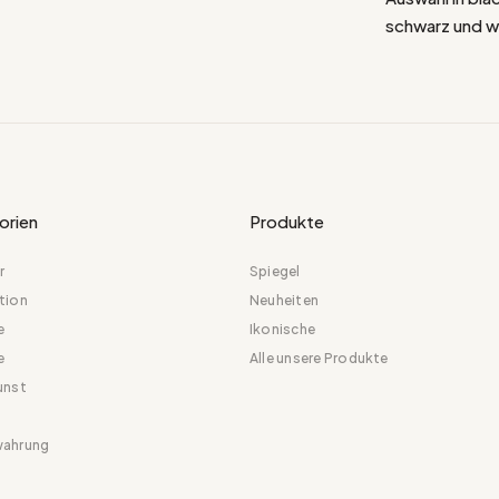
schwarz und we
orien
Produkte
r
Spiegel
tion
Neuheiten
e
Ikonische
e
Alle unsere Produkte
unst
ahrung