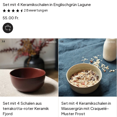
Set mit 4 Keramikschalen in Englischgrün Lagune
2 Bewertungen
&
55.00 Fr.
Set mit 4 Schalen aus
Set mit 4 Keramikschalen in
terrakotta-roter Keramik
Wassergrün mit Craquelé-
Fjord
Muster Frost