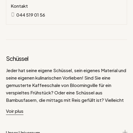
Kontakt
044 519 01 56
Schüssel
Jeder hat seine eigene Schüssel, sein eigenes Material und
seine eigenen kulinarischen Vorlieben! Sind Sie eine
gemusterte Kaffeeschale von Bloomingville für ein
verspieltes Frühstück? Oder eine Schüssel aus
Bambusfasern, die mittags mit Reis gefüllt ist? Vielleicht
sind Sie eine einfarbige Schale aus Porzellan oder
Voir plus
Steingut, um daraus vor dem Schlafengehen eine Suppe
zu trinken? Hier passt sich dieses Gefäß Ihren Wünschen
an, damit Sie Ihre Nase in seine köstlichen Kurven stecken
Unser Universum