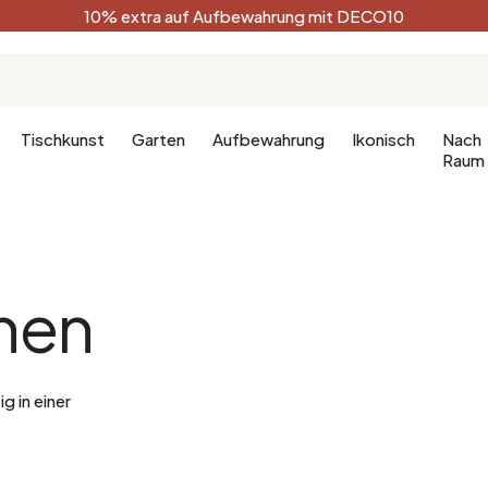
10% extra auf Aufbewahrung mit DECO10
Tischkunst
Garten
Aufbewahrung
Ikonisch
Nach
Raum
Küche
Terracotta
Badezimm
Deko-Ges
hen
Küchenmöbel
Schwarz
Dekoration
hlafzimmer
Leuchte für die Küche
Weiß
Badezimm
fzimmer
Waldgrün
g in einer
Celadon
Pfauenblau
Golden