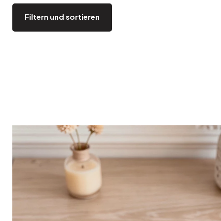
Bistro
Samt
Filtern und sortieren
Meeresufer
Blondes Holz
Flohmarkt
Pappmaché
Zeitgenössisch
Glas
Haussmannscher Geist
Zink und Galvano
Großes Hotel
Natürlich