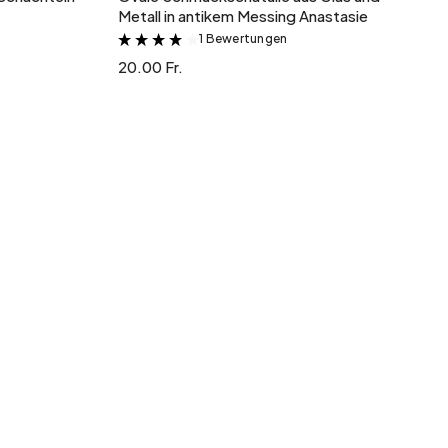
Metall in antikem Messing Anastasie
1 Bewertungen
&
20.00 Fr.