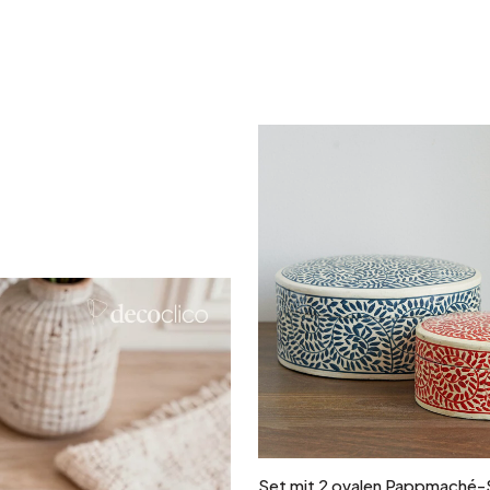
Silber
In den Warenkor
Set mit 2 ovalen Pappmaché-