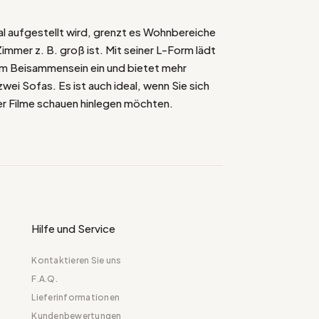
l aufgestellt wird, grenzt es Wohnbereiche
immer z. B. groß ist. Mit seiner L-Form lädt
gem Beisammensein ein und bietet mehr
zwei Sofas. Es ist auch ideal, wenn Sie sich
r Filme schauen hinlegen möchten.
Hilfe und Service
Kontaktieren Sie uns
F.A.Q.
Lieferinformationen
Kundenbewertungen