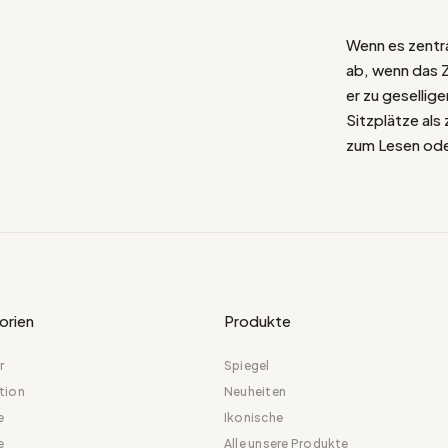
Wenn es zentra
ab, wenn das Z
er zu geselli
Sitzplätze als 
zum Lesen ode
orien
Produkte
r
Spiegel
tion
Neuheiten
e
Ikonische
e
Alle unsere Produkte