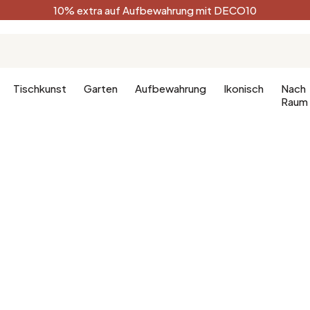
10% extra auf Aufbewahrung mit DECO10
Tischkunst
Garten
Aufbewahrung
Ikonisch
Nach
Raum
Küche
Terracotta
Badezimm
Deko-Ges
Küchenmöbel
Schwarz
Dekoration
hlafzimmer
Leuchte für die Küche
Weiß
Badezimm
fzimmer
Waldgrün
Celadon
Pfauenblau
Golden