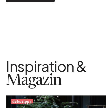
Bistro
Samt
Meeresufer
Blondes Holz
Flohmarkt
Pappmaché
Zeitgenössisch
Glas
Haussmannscher Geist
Zink und Galvano
Großes Hotel
Natürlich
Inspiration &
Magazin
dekotipps