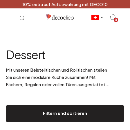
10% extra auf Aufbewahrung mit DECO10
20
0
Dessert
Mit unseren Beistelltischen und Rolltischen stellen
Sie sich eine modulare Küche zusammen! Mit
Fächern, Regalen oder vollen Türen ausgestattet,
nehmen diese Beistellmöbel die Mikrowelle ebenso
auf wie Flaschen, die nicht in Ihre Schränke passen.
.
Filtern und sortieren