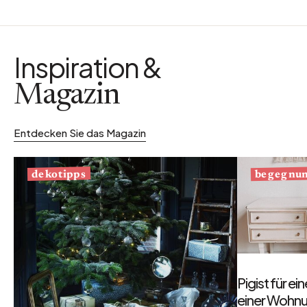
Inspiration &
Magazin
Entdecken Sie das Magazin
begegnu
dekotipps
Pigist für e
einer Wohnu