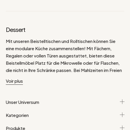
Dessert
Mit unseren Beistelltischen und Rolltischen können Sie
eine modulare Küche zusammenstellen! Mit Fächern,
Regalen oder vollen Türen ausgestattet, bieten diese
Beistellmöbel Platz für die Mikrowelle oder für Flaschen,
die nicht in Ihre Schränke passen. Bei Mahlzeiten im Freien
stellt Ihr Rolltisch die Verbindung zwischen dem
Voir plus
Vorratsraum und Ihren Gästen her. Im Indoor-/Outdoor-
Modus leistet Ihnen der Beistelltisch gute Dienste!
Unser Universum
Kategorien
Produkte