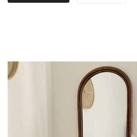
Bistro
Samt
Meeresufer
Blondes Holz
Flohmarkt
Pappmaché
Zeitgenössisch
Glas
Haussmannscher Geist
Zink und Galvano
Großes Hotel
Natürlich