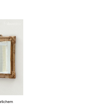
b
ürlichem