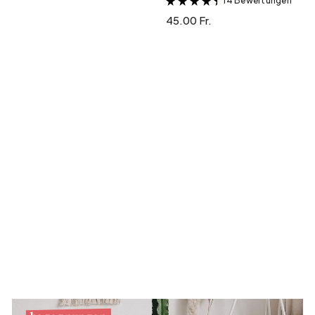
14 Bewertungen
&
45.00 Fr.