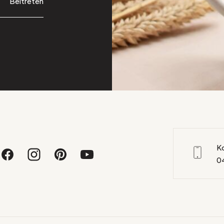
Beitreten
K
0