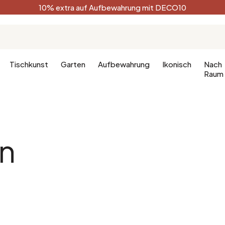
10% extra auf Aufbewahrung mit DECO10
Tischkunst
Garten
Aufbewahrung
Ikonisch
Nach
Raum
Küche
Terracotta
Badezimm
Deko-Ges
in
Küchenmöbel
Schwarz
Dekoration
hlafzimmer
Leuchte für die Küche
Weiß
Badezimm
fzimmer
Waldgrün
Celadon
Pfauenblau
Golden