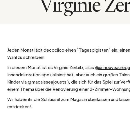
Virginie Ze
Bistro
Samt
Meeresufer
Blondes Holz
Flohmarkt
Pappmaché
Zeitgenössisch
Glas
Haussmannscher Geist
Zink und Galvano
Großes Hotel
Jeden Monat lädt decoclico einen "Tagespigisten" ein, einen
Wahl zu schreiben!
Natürlich
In diesem Monat ist es Virginie Zerbib, alias
@unnouveaureg
Innendekoration spezialisiert hat, aber auch ein großes Talen
Kinder via
@macaisseajouets
), die sich für das Spiel zur Ver
einem Thema über die Renovierung einer 2-Zimmer-Wohnung i
Wir haben ihr die Schlüssel zum Magazin überlassen und lasse
entdecken!