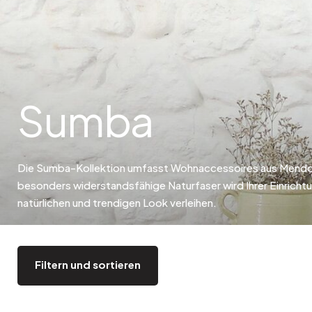
Bistro
Samt
Meeresufer
Blondes Holz
Flohmarkt
Pappmaché
Zeitgenössisch
Glas
Haussmannscher Geist
Zink und Galvano
Sumba
Großes Hotel
Natürlich
Die Sumba-Kollektion umfasst Wohnaccessoires aus Mendo
besonders widerstandsfähige Naturfaser wird Ihrer Einrichtu
natürlichen und trendigen Look verleihen.
Filtern und sortieren