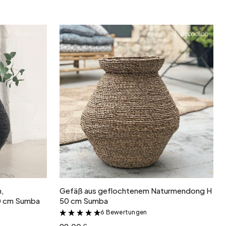
b
In den Warenkorb
m,
Gefäß aus geflochtenem Naturmendong H
0 cm Sumba
50 cm Sumba
6 Bewertungen
&