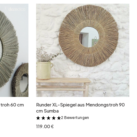
b
In den Warenkorb
stroh 60 cm
Runder XL-Spiegel aus Mendongstroh 90
cm Sumba
2 Bewertungen
&
119.00 €