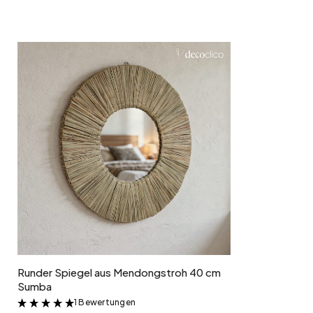
In den Warenkorb
Runder Spiegel aus Mendongstroh 40 cm
Sumba
1 Bewertungen
&