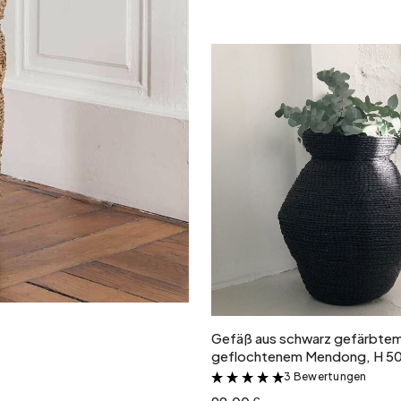
In den Warenkor
Gefäß aus schwarz gefärbte
geflochtenem Mendong, H 5
3 Bewertungen
&