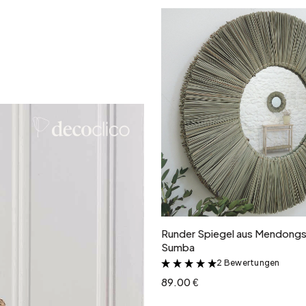
In den Warenkor
Runder Spiegel aus Mendong
Sumba
2 Bewertungen
&
89.00 €