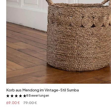
In den Warenkorb
Korb aus Mendong im Vintage-Stil Sumba
8 Bewertungen
&
69.00 €
79.00 €