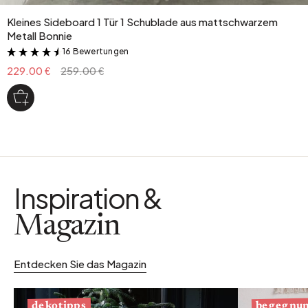
Kleines Sideboard 1 Tür 1 Schublade aus mattschwarzem
Metall Bonnie
16 Bewertungen
&
229.00 €
259.00 €
Inspiration &
Magazin
Entdecken Sie das Magazin
begegnu
dekotipps