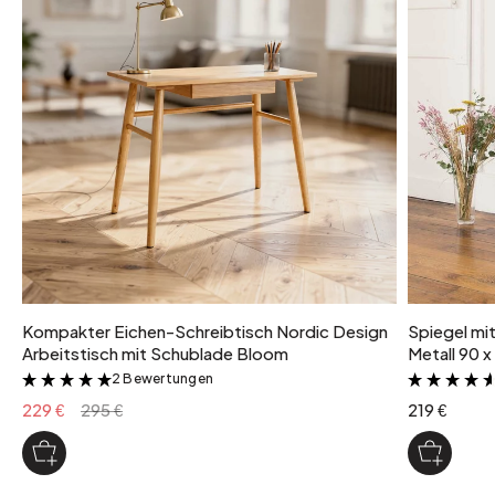
Kompakter Eichen-Schreibtisch Nordic Design
Spiegel mi
Arbeitstisch mit Schublade Bloom
Metall 90 x
2 Bewertungen
&
229 €
295 €
219 €