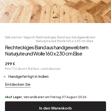
Dekoration
·
Teppich
·
Rechteckiges Band aus handgewebtem
Naturjute und Wolle 160 x 230 cm Elise
Rechteckiges Band aus handgewebtem
Naturjute und Wolle 160 x 230 cm Elise
299 €
Prix TTC dont 1.8 d'éco-contribution
Handgefertigt in Indien
Entdecken Sie
Auf Lager,
Versandbereit am Freitag 07 August 2026
In den Warenkorb