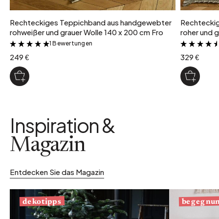
Rechteckiges Teppichband aus handgewebter
Rechtecki
rohweißer und grauer Wolle 140 x 200 cm Fro
roher und g
1 Bewertungen
&
249 €
329 €
Inspiration &
Magazin
Entdecken Sie das Magazin
begegnu
dekotipps