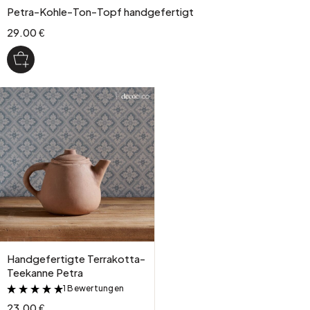
Petra-Kohle-Ton-Topf handgefertigt
29.00 €
Handgefertigte Terrakotta-
Teekanne Petra
1 Bewertungen
&
23.00 €