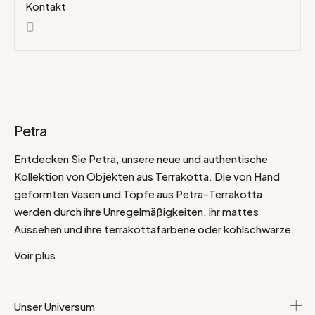
Kontakt
Petra
Entdecken Sie Petra, unsere neue und authentische
Kollektion von Objekten aus Terrakotta. Die von Hand
geformten Vasen und Töpfe aus Petra-Terrakotta
werden durch ihre Unregelmäßigkeiten, ihr mattes
Aussehen und ihre terrakottafarbene oder kohlschwarze
Färbung hervorgehoben. Entdecken Sie die Vasen, Krüge
Voir plus
und Zwiebeltöpfe aus Terrakotta in unserer Petra-
Kollektion.
Unser Universum