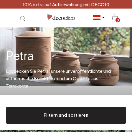
10% extra auf Aufbewahrung mit DECO10
20
0
Petra
Entdecken Sie Petra, unsere unveröffentlichte und
authentische Kollektion rund um Objekte aus
Terrakotta.
Filtern und sortieren