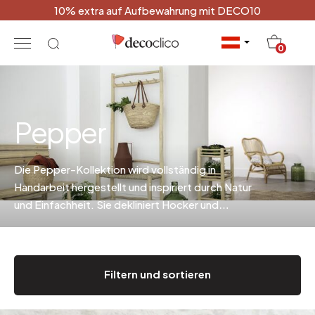
10% extra auf Aufbewahrung mit DECO10
20
0
Pepper
Die Pepper-Kollektion wird vollständig in
Handarbeit hergestellt und inspiriert durch Natur
und Einfachheit. Sie dekliniert Hocker und
Barhocker, Bank und Aufbewahrung für die Küche.
Filtern und sortieren