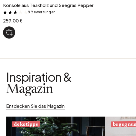
Konsole aus Teakholz und Seegras Pepper
8 Bewertungen
&
259.00 €
Inspiration &
Magazin
Entdecken Sie das Magazin
begegnu
dekotipps