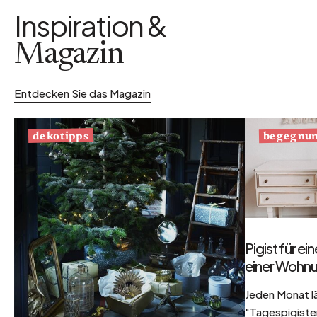
Inspiration &
Magazin
Entdecken Sie das Magazin
begegnu
dekotipps
Pigist für e
einer Wohnu
Jeden Monat l
"Tagespigisten