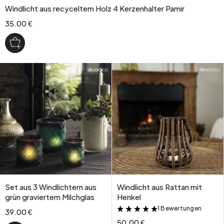
Windlicht aus recyceltem Holz 4 Kerzenhalter Pamir
35.00 €
Set aus 3 Windlichtern aus
Windlicht aus Rattan mit
grün graviertem Milchglas
Henkel
1 Bewertungen
&
39.00 €
50.00 €