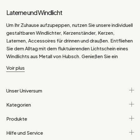
Laterne und Windlicht
Um Ihr Zuhause aufzupeppen, nutzen Sie unsere individuell
gestaltbaren Windlichter, Kerzenständer, Kerzen,
Laternen, Accessoires für drinnen und draußen. Entfliehen
Sie dem Alltag mit dem fluktuierenden Lichtschein eines
Windlichts aus Metall von Hubsch. Genießen Sie ein
romantisches Essen im Schein eines Kerzenhalters aus
Voir plus
Keramik von Bloomingville. Die gedämpfte Atmosphäre
und das Streicheln einer Flamme in einer Glaslaterne
erleuchten Sie mit Inbrunst. Lampion, Kerze und Kerze
Unser Universum
sind dekorativ und erwärmen die Atmosphäre in einem
Raum oder im Freien. Entspannen Sie sich dank ihres
Kategorien
sanften Lichts.
Produkte
Hilfe und Service