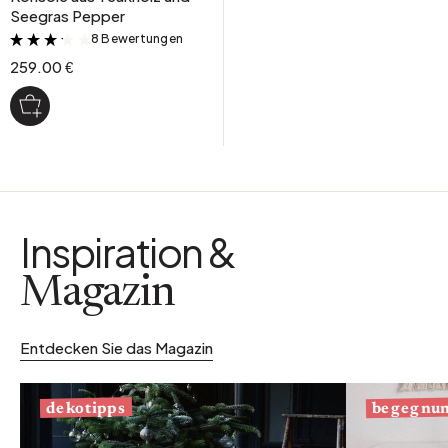
Seegras Pepper
8 Bewertungen
&
259.00 €
Inspiration &
Magazin
Entdecken Sie das Magazin
begegnu
dekotipps