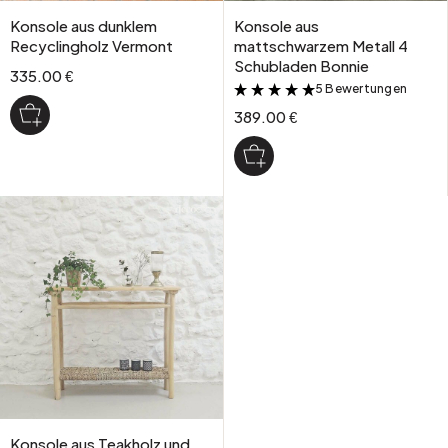
Konsole aus dunklem
Konsole aus
Recyclingholz Vermont
mattschwarzem Metall 4
Schubladen Bonnie
335.00 €
5 Bewertungen
&
389.00 €
Konsole aus Teakholz und