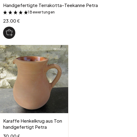
Handgefertigte Terrakotta-Teekanne Petra
1 Bewertungen
&
23.00 €
Karaffe Henkelkrug aus Ton
handgefertigt Petra
30.00 €