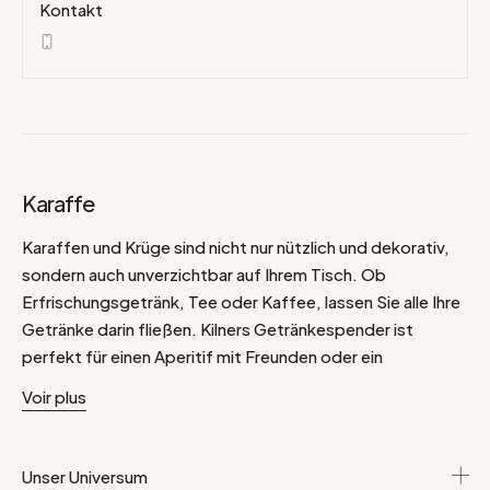
Kontakt
Karaffe
Karaffen und Krüge sind nicht nur nützlich und dekorativ,
sondern auch unverzichtbar auf Ihrem Tisch. Ob
Erfrischungsgetränk, Tee oder Kaffee, lassen Sie alle Ihre
Getränke darin fließen. Kilners Getränkespender ist
perfekt für einen Aperitif mit Freunden oder ein
Familientreffen. House Doctor, gießt eine gute Portion
Voir plus
Authentizität mit Messingkannen, Wasserkrügen aus
Keramik, mundgeblasenem oder geblasenem Glas. Côté
Table serviert Ihnen Eleganz mit distinguierten Krügen.
Unser Universum