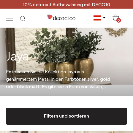
10% extra auf Aufbewahrung mit DECO10
20
0
Jaya
Entdecken Sie die Kollektion Jaya aus
gehämmertem Metall in den Farbtönen silver, gold
oder black matt. Es gibt sie in Form von Vasen,
Korbflaschen, Tabletts, Krügen und
Nomadenhockern, die man als Beistelltisch,
Sofaende oder Nachttisch umfunktionieren kann.
.
Filtern und sortieren