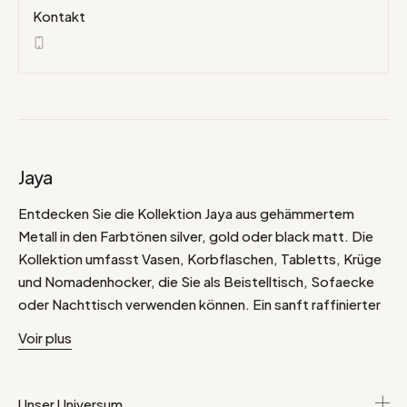
Kontakt
Jaya
Entdecken Sie die Kollektion Jaya aus gehämmertem
Metall in den Farbtönen silver, gold oder black matt. Die
Kollektion umfasst Vasen, Korbflaschen, Tabletts, Krüge
und Nomadenhocker, die Sie als Beistelltisch, Sofaecke
oder Nachttisch verwenden können. Ein sanft raffinierter
Bohème-Stil, der eine schlichte und wertvolle Deko-Note
Voir plus
verleiht. Das Tablett reflektiert den Kerzenschein, die
Vase bringt den einfachsten Blumenstrauß zur Geltung,
den man auf einen Tisch, ein Regal oder einfach auf den
Unser Universum