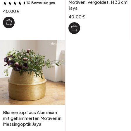
Motiven, vergoldet, H 33 cm
10 Bewertungen
&
Jaya
40.00 €
40.00 €
Blumentopf aus Aluminium
mit gehämmerten Motiven in
Messingoptik Jaya