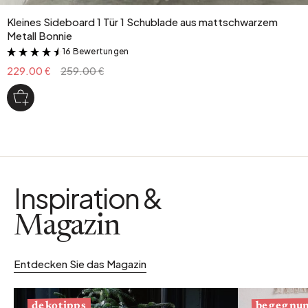
Kleines Sideboard 1 Tür 1 Schublade aus mattschwarzem
Metall Bonnie
16 Bewertungen
&
229.00 €
259.00 €
Inspiration &
Magazin
Entdecken Sie das Magazin
begegnu
dekotipps