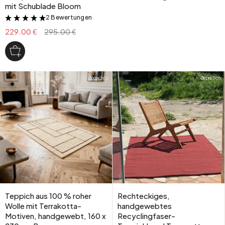
mit Schublade Bloom
2 Bewertungen
&
229.00 €
295.00 €
Teppich aus 100 % roher
Rechteckiges,
Wolle mit Terrakotta-
handgewebtes
Motiven, handgewebt, 160 x
Recyclingfaser-