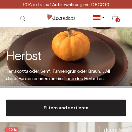
10% extra auf Aufbewahrung mit DECO10
20
0
Herbst
Terrakotta oder Senf, Tannengrün oder Braun... All
diese Farben erinnern an die Töne des Herbstes.
Filtern und sortieren
-22%