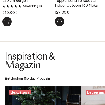
230 cm Bergen
Teppichband Terracotta
Indoor Outdoor 160 Moka
1 Bewertungen
&
129.00 €
260.00 €
Inspiration &
Magazin
Entdecken Sie das Magazin
begegnu
dekotipps