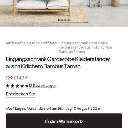
Aufbewahrung
·
Kleiderständer
·
Eingangsschrank Garderobe
Kleiderständer aus natürlichem
Bambus Taman
Eingangsschrank Garderobe Kleiderständer
aus natürlichem Bambus Taman
129 €
149 €
12 Bewertungen
&
Entdecken Sie
Auf Lager,
Versandbereit am Montag 10 August 2026
In den Warenkorb