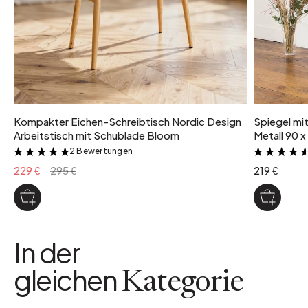
Kompakter Eichen-Schreibtisch Nordic Design
Spiegel mi
Arbeitstisch mit Schublade Bloom
Metall 90 x
2 Bewertungen
&
229 €
295 €
219 €
In der
gleichen
Kategorie