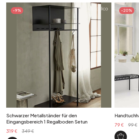
-9%
-20%
Schwarzer Metallständer für den
Handtuchha
Eingangsbereich 1 Regalboden Setun
79 €
99 €
319 €
349 €