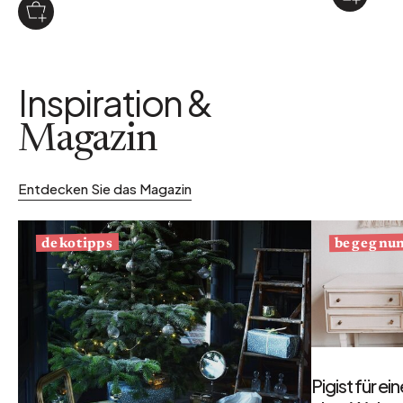
Inspiration &
Magazin
Entdecken Sie das Magazin
begegnu
dekotipps
Pigist für e