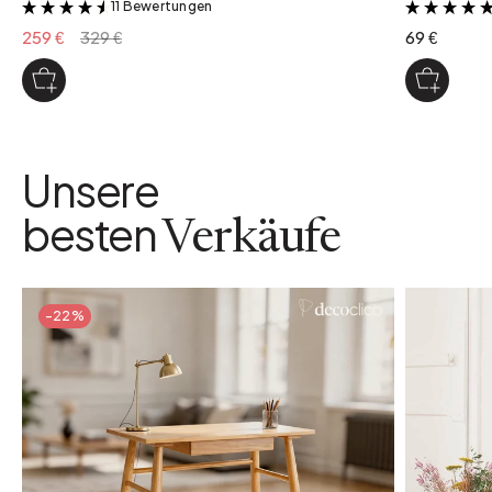
11 Bewertungen
&
259 €
329 €
69 €
Unsere
besten
Verkäufe
-22%