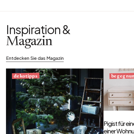
Inspiration &
Magazin
Entdecken Sie das Magazin
begegnu
dekotipps
Pigist für e
einer Wohnu