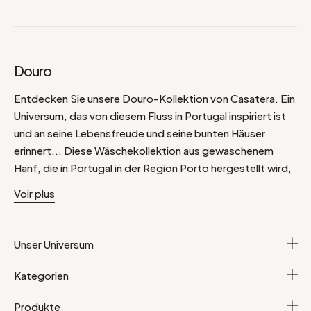
Douro
Entdecken Sie unsere Douro-Kollektion von Casatera. Ein
Universum, das von diesem Fluss in Portugal inspiriert ist
und an seine Lebensfreude und seine bunten Häuser
erinnert... Diese Wäschekollektion aus gewaschenem
Hanf, die in Portugal in der Region Porto hergestellt wird,
verbindet Farbtöne, die direkt von dieser Region inspiriert
Voir plus
sind, mit einem Material, das unbestreitbar ökologische
Tugenden besitzt. Hier finden Sie eine ganze Kollektion
von Heimtextilien aus gewaschenem Hanf in den Farben
Unser Universum
Senfgelb, Weinrot und Mineralgrün. Fransenkissen für
einen Gipsy-Touch auf dem Sofa, weich fallende
Kategorien
Ösenvorhänge, Tischdecken mit Fransen im Bohème-Stil
oder ein Bettbezug aus gewaschenem Hanf auf der
Produkte