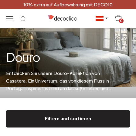
10% extra auf Aufbewahrung mit DECO10
20
0
Douro
Entdecken Sie unsere Douro-Kollektion von
Casatera. Ein Universum, das von diesem Fluss in
Portugal inspiriert ist und an das süße Leben und
die bunten Häuser erinnert...
.
Filtern und sortieren