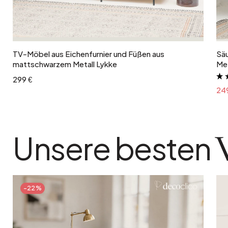
In den Warenkorb
TV-Möbel aus Eichenfurnier und Füßen aus
Säu
mattschwarzem Metall Lykke
Met
299 €
24
Unsere besten
-22%