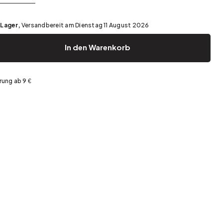
Garten und Terrasse
Frühjahrsaufräumen
 Lager,
Versandbereit am Dienstag 11 August 2026
In den Warenkorb
rung ab 9 €