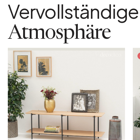
Vervollständige
Montiert geliefert
Nein
Detailliertes Material
Atmosphäre
Eichenfurnier und Metall
Anzahl der Pakete
1
Paketgewicht
8 kg
Farbvariante
Holz Hell