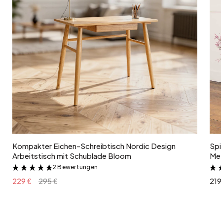
In den Warenkorb
Kompakter Eichen-Schreibtisch Nordic Design
Spi
Arbeitstisch mit Schublade Bloom
Met
2 Bewertungen
&
229 €
295 €
219