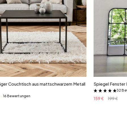
In den Warenkorb
ger Couchtisch aus mattschwarzem Metall
Spiegel Fenster 
32 Be
&
16 Bewertungen
&
159 €
199 €