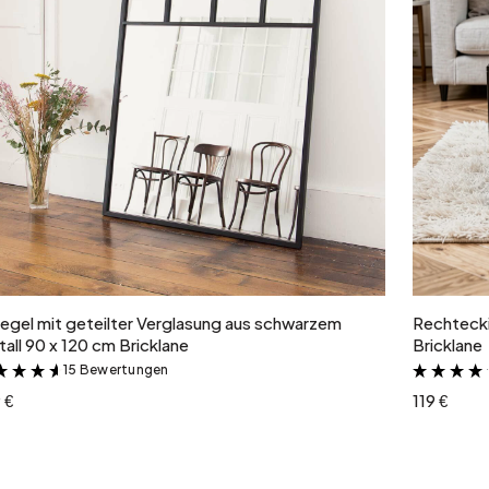
In den Warenkorb
egel mit geteilter Verglasung aus schwarzem
Rechtecki
all 90 x 120 cm Bricklane
Bricklane
15 Bewertungen
&
 €
119 €