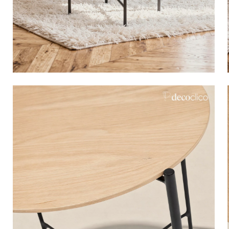
Bistro
Samt
Meeresufer
Blondes Holz
Flohmarkt
Pappmaché
Zeitgenössisch
Glas
Haussmannscher Geist
Zink und Galvano
Großes Hotel
Natürlich