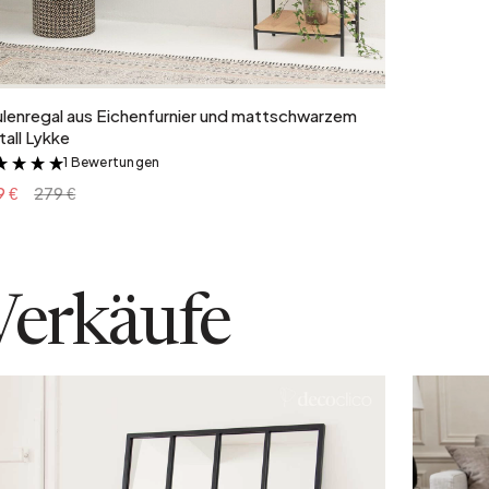
In den Warenkorb
lenregal aus Eichenfurnier und mattschwarzem
all Lykke
1 Bewertungen
&
9 €
279 €
Verkäufe