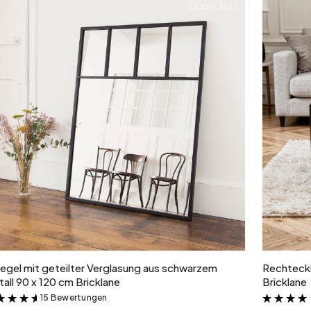
In den Warenkorb
egel mit geteilter Verglasung aus schwarzem
Rechtecki
all 90 x 120 cm Bricklane
Bricklane
15 Bewertungen
&