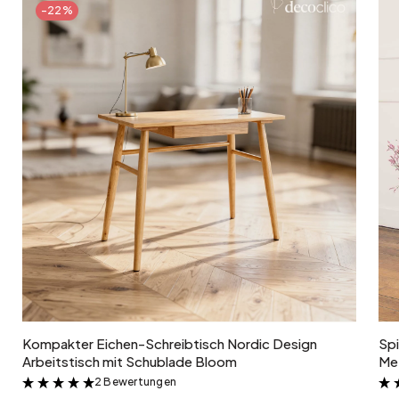
Handgepresstes Glas
-22%
In den Warenkorb
Kompakter Eichen-Schreibtisch Nordic Design
Spi
Arbeitstisch mit Schublade Bloom
Met
2 Bewertungen
&