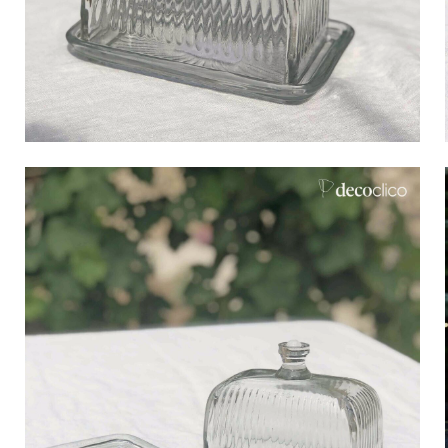
Bistro
Samt
Meeresufer
Blondes Holz
Flohmarkt
Pappmaché
Zeitgenössisch
Glas
Haussmannscher Geist
Zink und Galvano
Großes Hotel
Natürlich