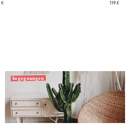
 €
119 €
begegnungen