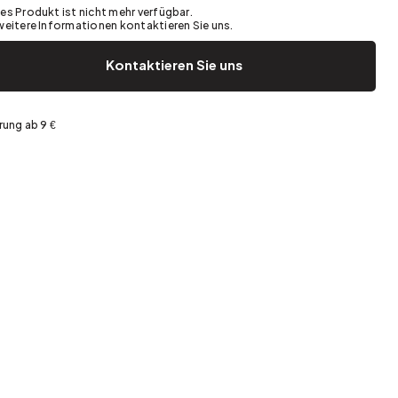
es Produkt ist nicht mehr verfügbar.
Garten und Terrasse
Frühjahrsaufräumen
weitere Informationen kontaktieren Sie uns.
Kontaktieren Sie uns
rung ab 9 €