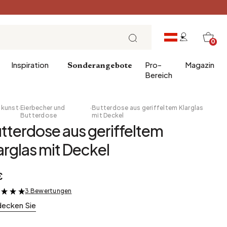
0
Inspiration
Pro-
Magazin
Sonderangebote
Bereich
hkunst
·
Eierbecher und
·
Butterdose aus geriffeltem Klarglas
Butterdose
mit Deckel
tterdose aus geriffeltem
er
chenke
Eintrag
Frühstück
arglas mit Deckel
 für das Badezimmer
Esszimmer
Brunch
erwäsche
Büro
Mittagessen
€
Bibliothek
Teezeit
3 Bewertungen
&
Wintergarten
Sonntagabend
decken Sie
Vorratskammer
Tapas und Aperitif
Dachboden
Festliche Tafel