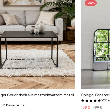
-20%
In den Warenkorb
ger Couchtisch aus mattschwarzem Metall
Spiegel Fenster 
32 Be
&
16 Bewertungen
&
159 €
199 €