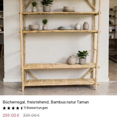
Bücherregal, freistehend, Bambus natur Taman
11 Bewertungen
&
259.00 €
329.00 €