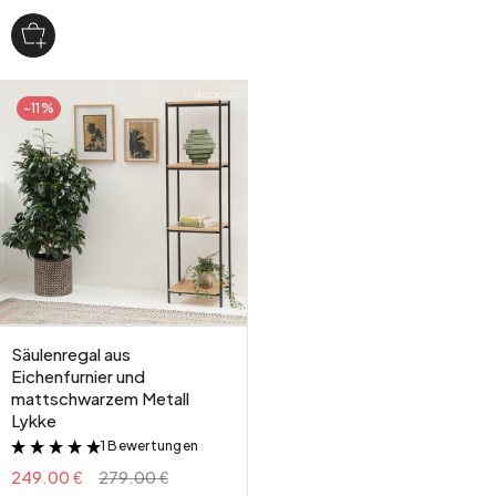
-11%
Säulenregal aus
Eichenfurnier und
mattschwarzem Metall
Lykke
1 Bewertungen
&
249.00 €
279.00 €