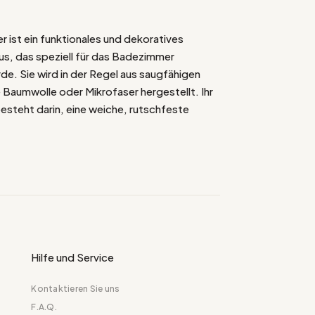
r ist ein funktionales und dekoratives
us, das speziell für das Badezimmer
e. Sie wird in der Regel aus saugfähigen
e Baumwolle oder Mikrofaser hergestellt. Ihr
steht darin, eine weiche, rutschfeste
ßerhalb der Dusche oder Badewanne zu
so die Sicherheit und den Komfort zu
adteppich ist ein dekoratives Element für
r. Sie sind in verschiedenen Farben,
xturen erhältlich und ermöglichen es, den
ll zu gestalten und mit der vorhandenen
 koordinieren. Die Wahl eines Badteppichs
sphäre des Badezimmers beeinflussen und
Hilfe und Service
Stil verleihen.
Kontaktieren Sie uns
F.A.Q.