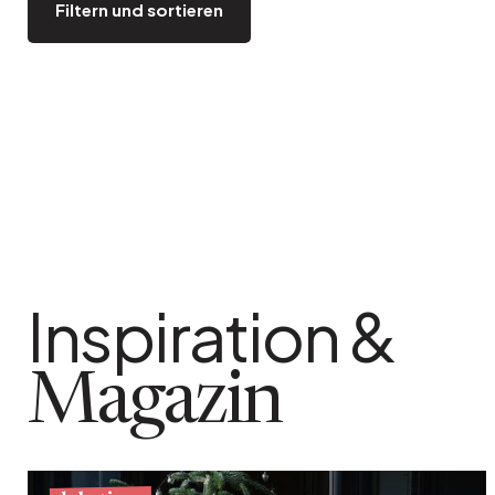
Filtern und sortieren
Bistro
Samt
Meeresufer
Blondes Holz
Flohmarkt
Pappmaché
Zeitgenössisch
Glas
Haussmannscher Geist
Zink und Galvano
Großes Hotel
Natürlich
Inspiration &
Magazin