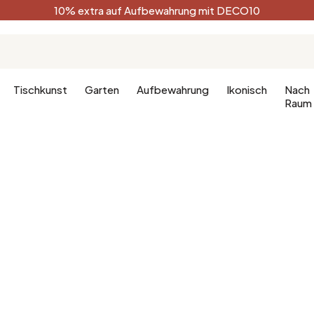
10% extra auf Aufbewahrung mit DECO10
Tischkunst
Garten
Aufbewahrung
Ikonisch
Nach
Raum
Küche
Terracotta
Badezimm
Deko-Ges
Küchenmöbel
Schwarz
Dekoration
hlafzimmer
Leuchte für die Küche
Weiß
Badezimm
fzimmer
Waldgrün
Celadon
Pfauenblau
Golden