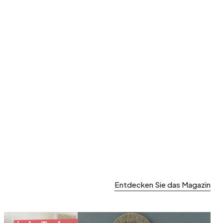
Garten und Terrasse
Frühjahrsaufräumen
Entdecken Sie das Magazin