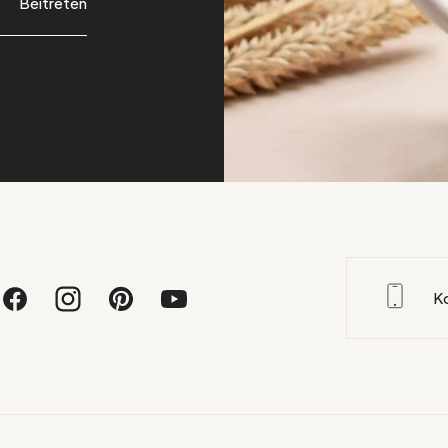
Beitreten
K