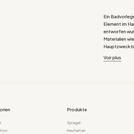
Ein Badvorlege
Element im Ha
entworfen wurd
Materialien wi
Hauptzweck be
Oberfläche au
Voir plus
schaffen und 
erhöhen. Der B
das Badezimme
Mustern und Te
Raum individue
Einrichtung zu
kann die Atmo
orien
Produkte
ihm Wärme und 
r
Spiegel
tion
Neuheiten