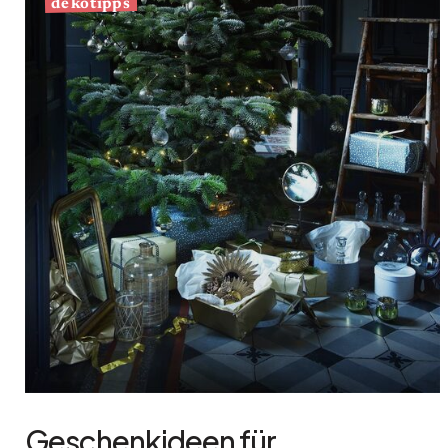
dekotipps
Geschenkideen für