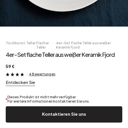
Tischkunst
·
Teller
·
Flacher
·
4er-Set flache Teller aus weißer
Teller
Keramik Fjord
4er-Set flache Teller aus weißer Keramik Fjord
59 €
4 Bewertungen
&
Entdecken Sie
Dieses Produkt ist nicht mehr verfügbar.
Für weitere Informationen kontaktieren Sie uns.
Kontaktieren Sie uns