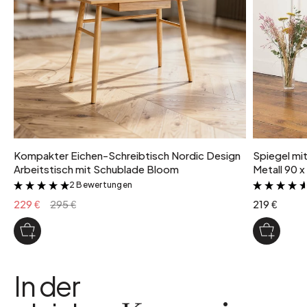
Kompakter Eichen-Schreibtisch Nordic Design
Spiegel mi
Arbeitstisch mit Schublade Bloom
Metall 90 x
2 Bewertungen
&
229 €
295 €
219 €
In der