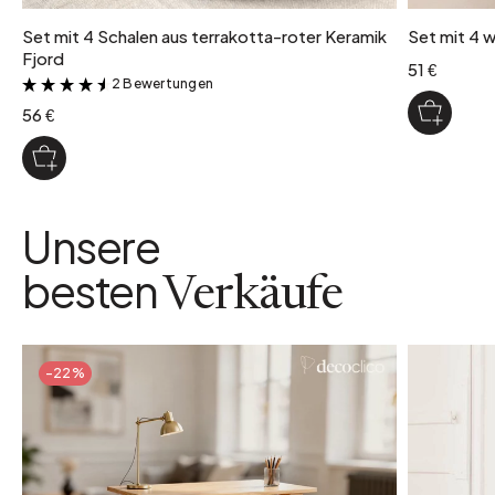
Farbvariante
Set mit 4 Schalen aus terrakotta-roter Keramik
Set mit 4 
Weiß
Fjord
51 €
2 Bewertungen
&
56 €
Unsere
besten
Verkäufe
-22%