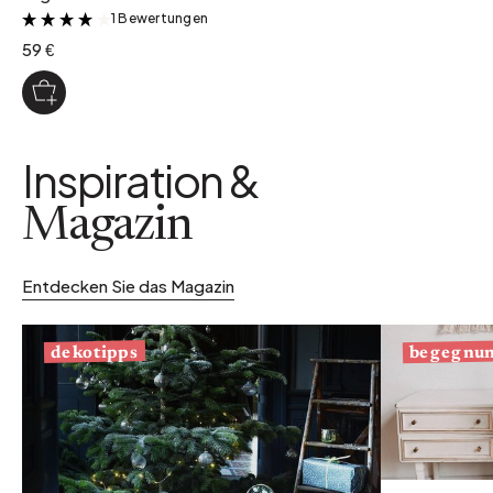
1 Bewertungen
&
59 €
Inspiration &
Magazin
Entdecken Sie das Magazin
begegnu
dekotipps