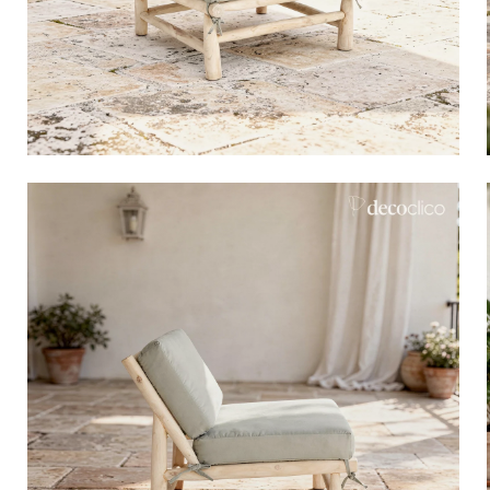
Gran hotel
Terciopelo
Natural
Papel maché
Vidrio
Acero cincado y galva