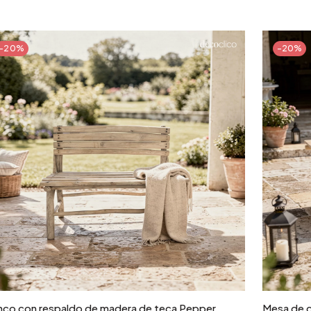
-20%
-20%
Añadir a la cesta
nco con respaldo de madera de teca Pepper
Mesa de c