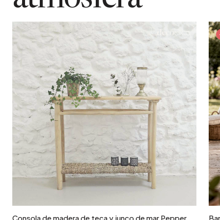
No
material detallado
Teca
material de relleno
Poliéster
Añadir a la cesta
Consola de madera de teca y junco de mar Pepper
Ba