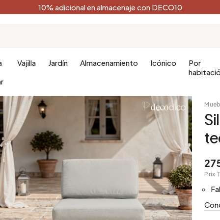
10% adicional en almacenaje con DECO10
a
Vajilla
Jardín
Almacenamiento
Icónico
Por
habitaci
r
Mueb
Si
Cocina
Terracota
Cuarto de 
Regalos de
te
o
Muebles de cocina
Negro
Decoración
Blanco
275
Verde bosque
Prix 
Fa
Celadón
Azul pavo real
Con
Dorado