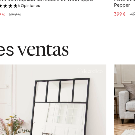
Pepper
6 Opiniones
&
399 €
49
9 €
299 €
es
ventas