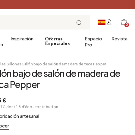
0
Inspiración
Espacio
Revista
Ofertas
ón
Especiales
Pro
les
·
Sillones
·
Sillón bajo de salón de madera de teca Pepper
llón bajo de salón de madera de
baño
corativos
Entrada
Desayuno
ca Pepper
 del cuarto de baño
Comedor
Brunch
Oficina
Almuerzo
 €
TTC dont 1.8 d'éco-contribution
Jardín de invierno
La hora del té
bricación artesanal
Bodega
Domingo por la noche
Jardín y terraza
Tapas y aperitivos
ocer
Mesa de fiesta