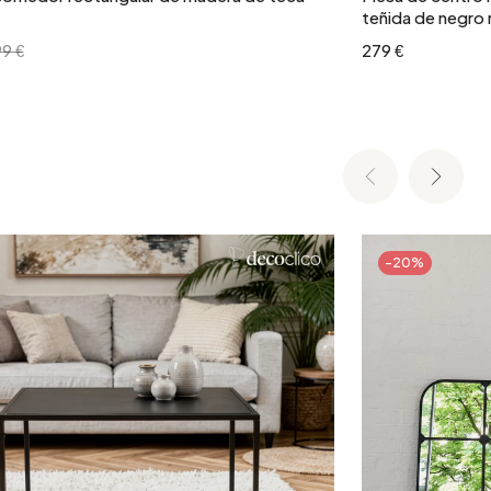
teñida de negro
9 €
279 €
-20%