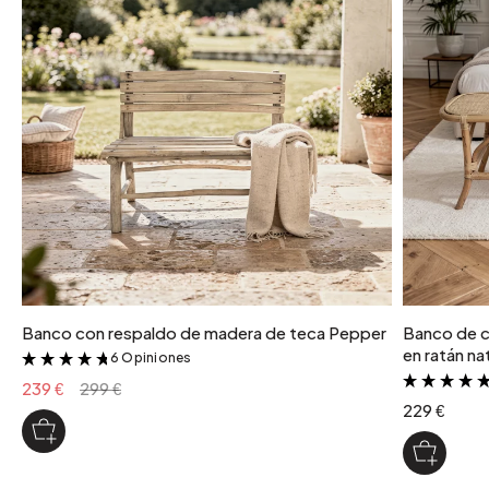
Banco con respaldo de madera de teca Pepper
Banco de c
en ratán na
6 Opiniones
&
239 €
299 €
229 €