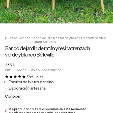
Muebles
·
Bancos
·
Banco de jardín de ratán y resina trenzada verde y
blanco Belleville
Banco de jardín de ratán y resina trenzada
verde y blanco Belleville
233 €
Prix TTC dont 1.8 d'éco-contribution
1 Opiniones
&
Espíritu de bistró parisino
Elaboración artesanal
Conocer
Este producto no está disponible en este momento.
Para obtener más información, contáctenos.