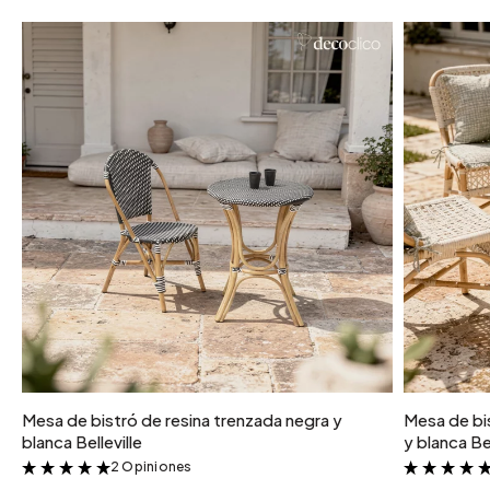
Mesa de bistró de resina trenzada negra y
Mesa de bis
blanca Belleville
y blanca Bel
2 Opiniones
&