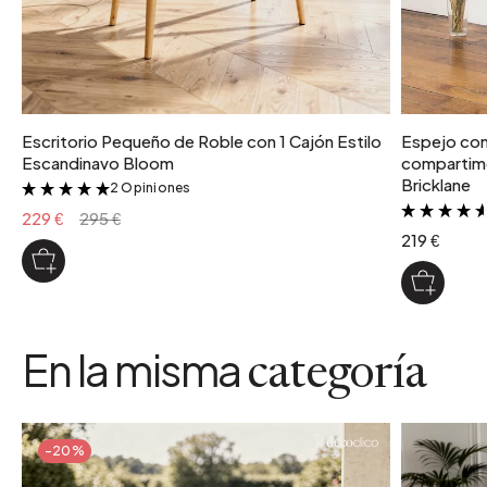
Escritorio Pequeño de Roble con 1 Cajón Estilo
Espejo con 
Escandinavo Bloom
compartime
Bricklane
2 Opiniones
&
229 €
295 €
219 €
En la misma
categoría
-20%