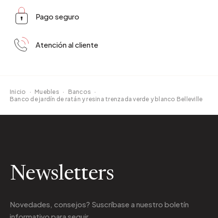
Pago seguro
Atención al cliente
Inicio
·
Muebles
·
Bancos
·
Banco de jardín de ratán y resina trenzada verde y blanco Belleville
Newsletters
Novedades, consejos? Suscríbase a
nuestro boletín
informativo
para seguir