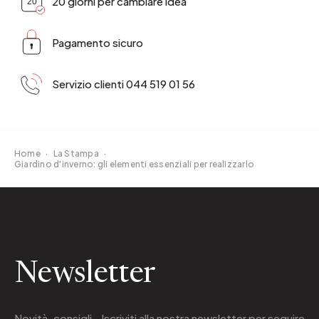
20 giorni per cambiare idea
Pagamento sicuro
Servizio clienti 044 519 01 56
Home
·
La Stampa
·
Giardino d'inverno: gli elementi essenziali per realizzarlo
Newsletter
Novità, consigli.. Iscriviti alla
nostra newsletter
per seguire